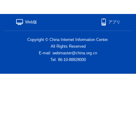
Web版
アプリ
Copyright © China Internet Information Center.
All Rights Reserved
E-mail: webmaster@china.org.cn
Tel: 86-10-88828000