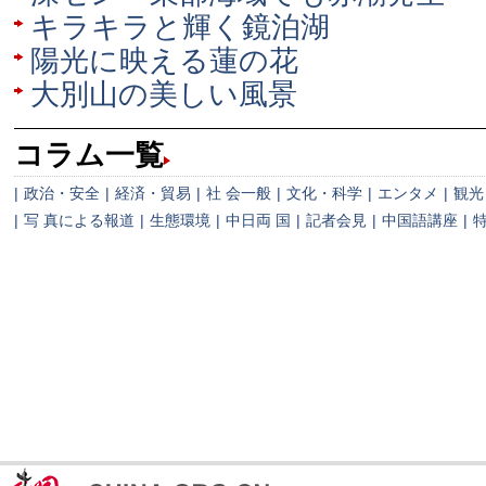
キラキラと輝く鏡泊湖
陽光に映える蓮の花
大別山の美しい風景
コラム一覧
|
政治・安全
|
経済・貿易
|
社 会一般
|
文化・科学
|
エンタメ
|
観光
|
写 真による報道
|
生態環境
|
中日両 国
|
記者会見
|
中国語講座
|