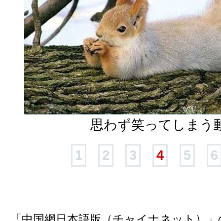
思わず笑ってしまう
1
2
3
4
5
6
「中国網日本語版（チャイナネット）」