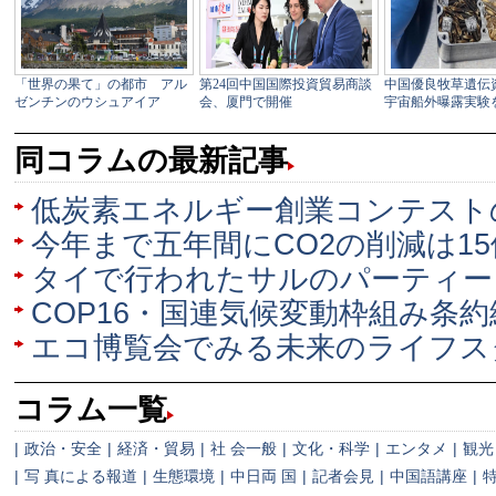
同コラムの最新記事
低炭素エネルギー創業コンテスト
今年まで五年間にCO2の削減は1
タイで行われたサルのパーティー
COP16・国連気候変動枠組み条
エコ博覧会でみる未来のライフスタ
コラム一覧
|
政治・安全
|
経済・貿易
|
社 会一般
|
文化・科学
|
エンタメ
|
観光
|
写 真による報道
|
生態環境
|
中日両 国
|
記者会見
|
中国語講座
|