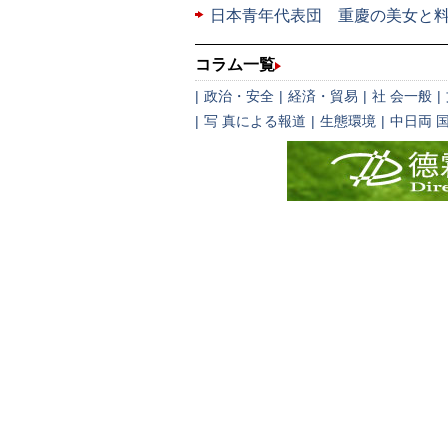
日本青年代表団 重慶の美女と
コラム一覧
|
政治・安全
|
経済・貿易
|
社 会一般
|
|
写 真による報道
|
生態環境
|
中日両 