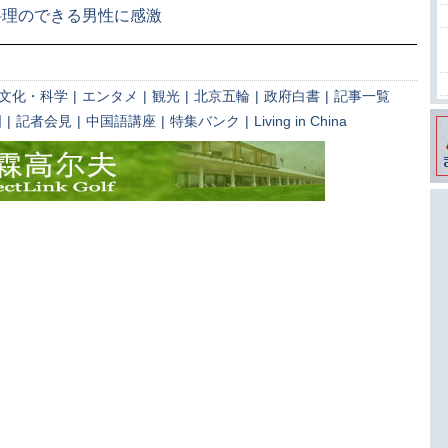
料理のできる男性に感激
文化・科学
|
エンタメ
|
観光
|
北京五輪
|
政府白書
|
記事一覧
国
|
記者会見
|
中国語講座
|
特集バンク
|
Living in China