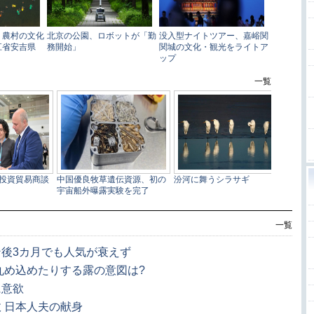
一覧
後3カ月でも人気が衰えず
丸め込めたりする露の意図は?
に意欲
 日本人夫の献身