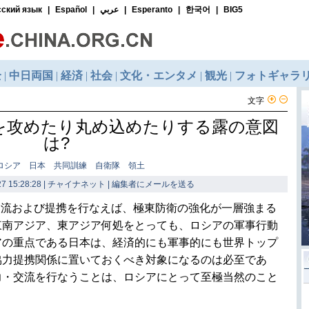
文字
を攻めたり丸め込めたりする露の意図
は?
 ロシア 日本 共同訓練 自衛隊 領土
7 15:28:28 | チャイナネット |
編集者にメールを送る
交流および提携を行なえば、極東防衛の強化が一層強まる
東南アジア、東アジア何処をとっても、ロシアの軍事行動
アの重点である日本は、経済的にも軍事的にも世界トップ
協力提携関係に置いておくべき対象になるのは必至であ
力・交流を行なうことは、ロシアにとって至極当然のこと