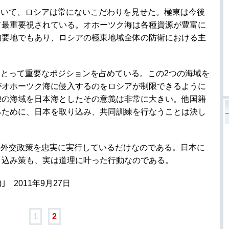
ついて、ロシアは常にないこだわりを見せた。極東は今後
て最重要視されている。オホーツク海は各種資源が豊富に
的要地でもあり、ロシアの極東地域全体の防衛における主
とって重要なポジションを占めている。この2つの海域を
がオホーツク海に侵入するのをロシアが制限できるように
練の海域を日本海としたその意義は非常に大きい。他国籍
るために、日本を取り込み、共同訓練を行なうことは決し
の外交政策を忠実に実行しているだけなのである。日本に
り込み策も、実は道理に叶った行動なのである。
 2011年9月27日
1
2