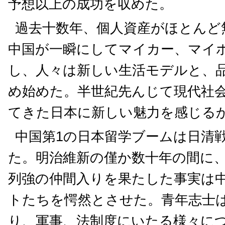
予想以上の成功を収めた。
過去十数年、個人資産がほとんど
中国が一瞬にしてマイカー、マイ
し、人々は新しい生活モデルと、
め始めた。半世紀先んじて現代社
てきた日本に新しい魅力を感じる
中国第1の日本留学ブームは日清
た。明治維新の僅か数十年の間に
列強の仲間入りを果たした事実は
トたちを愕然とさせた。青年志士
り、軍事、法制度にいたる様々に