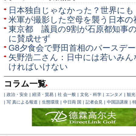
日本独自じゃなかった？世界にも
米軍が撮影した空母を襲う日本の
東京都 議員の9割が石原都知事
に賛成せず
G8夕食会で野田首相のバースデ
矢野浩二さん：日中には若いみんな
ければいけない
コラム一覧
|
政治・安全
|
経済・貿易
|
社 会一般
|
文化・科学
|
エンタメ
|
観光
|
写 真による報道
|
生態環境
|
中日両 国
|
記者会見
|
中国語講座
|