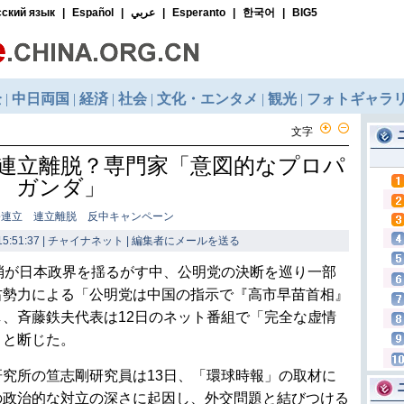
文字
連立離脱？専門家「意図的なプロパ
ガンダ」
公連立 連立離脱 反中キャンペーン
5:51:37 | チャイナネット |
編集者にメールを送る
消が日本政界を揺るがす中、公明党の決断を巡り一部
右勢力による「公明党は中国の指示で『高市早苗首相』
、斉藤鉄夫代表は12日のネット番組で「完全な虚情
」と断じた。
究所の笪志剛研究員は13日、「環球時報」の取材に
の政治的な対立の深さに起因し、外交問題と結びつける