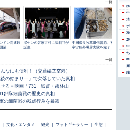
一覧
こんなにも便利！（交通編③空港）
戦後の始まり―」で欠落していた真相
せる＝映画「731」監督・趙林山
31部隊細菌戦の歴史の真相
本軍の細菌戦の残虐行為を暴露
|
文化・エンタメ
|
観光
|
フォトギャラリー
|
生態
|