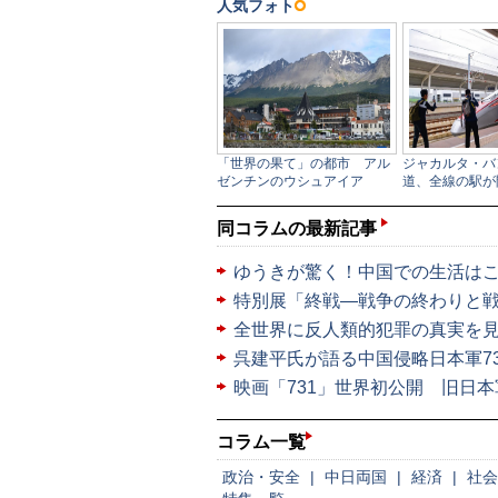
同コラムの最新記事
ゆうきが驚く！中国での生活は
特別展「終戦―戦争の終わりと
全世界に反人類的犯罪の真実を見
呉建平氏が語る中国侵略日本軍7
映画「731」世界初公開 旧日
コラム一覧
政治・安全
|
中日両国
|
経済
|
社会