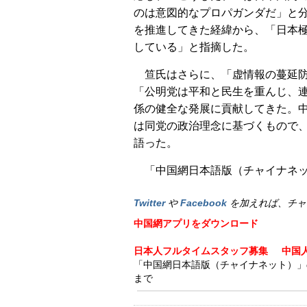
のは意図的なプロパガンダだ」と
を推進してきた経緯から、「日本
している」と指摘した。
笪氏はさらに、「虚情報の蔓延
「公明党は平和と民生を重んじ、
係の健全な発展に貢献してきた。
は同党の政治理念に基づくもので
語った。
「中国網日本語版（チャイナネット
Twitter
や
Facebook
を加えれば、チャ
中国網アプリをダウンロード
日本人フルタイムスタッフ募集
中国
「中国網日本語版（チャイナネット）」の記事
まで