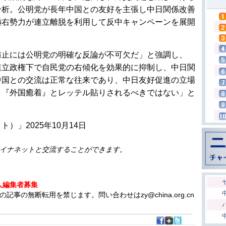
分析。公明党が長年中国との友好を主張し中日関係改善
極右勢力が連立離脱を利用して反中キャンペーンを展開
防止には公明党の明確な反論が不可欠だ」と強調し、
連立政権下で自民党の右傾化を効果的に抑制し、中日関
中国との交流は正常な往来であり、中日友好促進の立場
、『外国癒着』とレッテル貼りされるべきではない」と
）」2025年10月14日
イナネットと交流することができます。
人編集者募集
の無断転用を禁じます。問い合わせはzy@china.org.cn