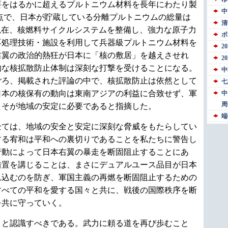
要をはるかに超えるプルトニウム材料を長年にわたり製
時点で、日本が貯蔵している分離プルトニウムの総量は
は現在、核燃料サイクルシステムを整備し、強力な原子力
再処理技術・施設を利用して兵器級プルトニウム材料を
右翼の政治的熱狂が日本に「核の敷居」を越えさせれ
的な核拡散防止体制は深刻な打撃を受けることになる。
ごろ、掲載された評論の中で、核拡散防止は依然として
日本の核保有の動向は東南アジアの利益に合致せず、軍
こそが地域の安定に必要であると指摘した。
企ては、地域の安全と安定に深刻な脅威をもたらしてい
する宥和は平和への裏切りであることを私たちに警告し
行動によって日本右翼の暴走を断固阻止することにあ
措置を講じることは、まさにデュアルユース品目が日本
れ込むのを防ぎ、軍国主義の再燃を断固阻止するための
すべての平和を愛する国々と共に、戦後の国際秩序を断
を共に守っていく。
りと認識すべきである。武力に頼る道を再び歩むこと