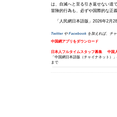
は、自滅へと至る引き返せない道
冒険的行為も、必ずや国際的な正義
「人民網日本語版」2026年2月2
Twitter
や
Facebook
を加えれば、チャ
中国網アプリをダウンロード
日本人フルタイムスタッフ募集
中国
「中国網日本語版（チャイナネット）」の記事
まで