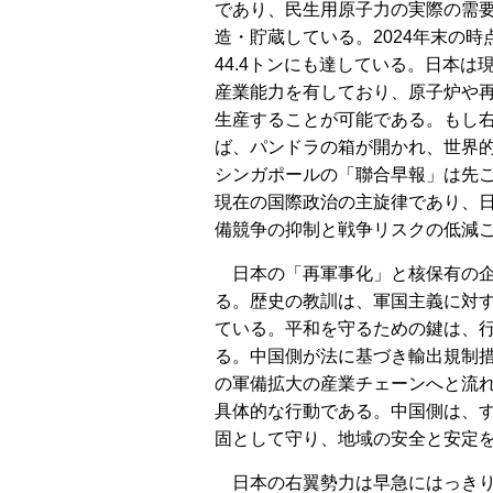
であり、民生用原子力の実際の需
造・貯蔵している。2024年末の
44.4トンにも達している。日本
産業能力を有しており、原子炉や
生産することが可能である。もし
ば、パンドラの箱が開かれ、世界
シンガポールの「聯合早報」は先
現在の国際政治の主旋律であり、
備競争の抑制と戦争リスクの低減
日本の「再軍事化」と核保有の
る。歴史の教訓は、軍国主義に対
ている。平和を守るための鍵は、
る。中国側が法に基づき輸出規制
の軍備拡大の産業チェーンへと流
具体的な行動である。中国側は、
固として守り、地域の安全と安定
日本の右翼勢力は早急にはっき