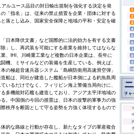
ュアルユース品目の対日輸出規制を強化する決定を発
名の「指名」は、従来の禁止措置を企業・団体に対する
へと落とし込み、国家安全保障と地域の平和・安定を確
」「日本降伏文書」など国際的に法的効力を有する文書
解除」し、再武装を可能にする産業を維持してはならな
業、IHI、川崎重工業など複数の日本企業は、長年に
戦闘機、ミサイルなどの装備を生産している。例えば、
日本の極超音速兵器システム「島嶼防衛用高速滑空弾」
菱造船は、同社が建造した艦船が日本側による釣魚島周
れているだけでなく、フィリピン海上警備当局向けに、
する多機能対応艦も建造しており、アジア太平洋地域の
いる。中国側の今回の措置は、日本の攻撃的軍事力の強
国際秩序を断固として守る姿勢を力強く体現するもので
具体的な路線と行動が存在し、新たなタイプの軍産複合