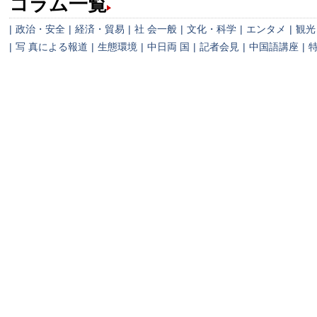
コラム一覧
|
政治・安全
|
経済・貿易
|
社 会一般
|
文化・科学
|
エンタメ
|
観光
|
写 真による報道
|
生態環境
|
中日両 国
|
記者会見
|
中国語講座
|