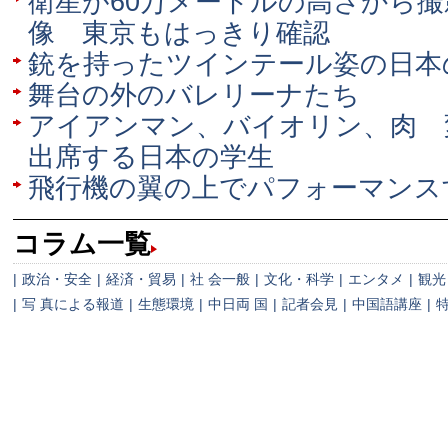
衛星が60万メートルの高さから
像 東京もはっきり確認
銃を持ったツインテール姿の日本
舞台の外のバレリーナたち
アイアンマン、バイオリン、肉 
出席する日本の学生
飛行機の翼の上でパフォーマンス
コラム一覧
|
政治・安全
|
経済・貿易
|
社 会一般
|
文化・科学
|
エンタメ
|
観光
|
写 真による報道
|
生態環境
|
中日両 国
|
記者会見
|
中国語講座
|