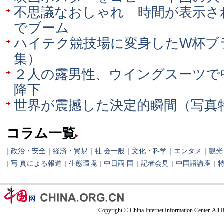
不思議なおしゃれ 時間が表示さ
でブーム
ハイテク競技場に変身したW杯ブ
集）
２人の露男性、ウイングスーツで
降下
世界が震撼した決定的瞬間（写真
コラム一覧
|
政治・安全
|
経済・貿易
|
社 会一般
|
文化・科学
|
エンタメ
|
観光
|
写 真による報道
|
生態環境
|
中日両 国
|
記者会見
|
中国語講座
|