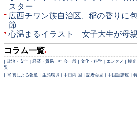
スター
広西チワン族自治区、稲の香りに
節
心温まるイラスト 女子大生が母
コラム一覧
|
政治・安全
|
経済・貿易
|
社 会一般
|
文化・科学
|
エンタメ
|
観光
覧
|
写 真による報道
|
生態環境
|
中日両 国
|
記者会見
|
中国語講座
|