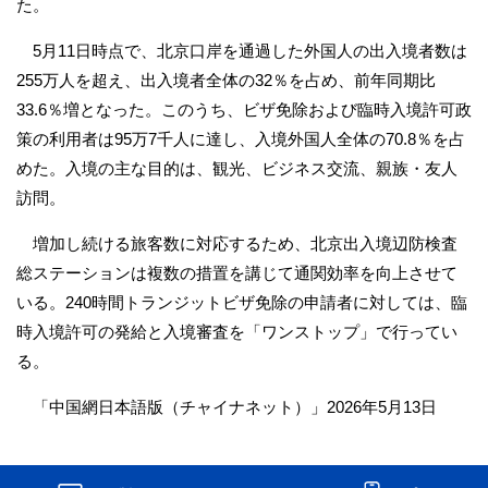
た。
5月11日時点で、北京口岸を通過した外国人の出入境者数は
255万人を超え、出入境者全体の32％を占め、前年同期比
33.6％増となった。このうち、ビザ免除および臨時入境許可政
策の利用者は95万7千人に達し、入境外国人全体の70.8％を占
めた。入境の主な目的は、観光、ビジネス交流、親族・友人
訪問。
増加し続ける旅客数に対応するため、北京出入境辺防検査
総ステーションは複数の措置を講じて通関効率を向上させて
いる。240時間トランジットビザ免除の申請者に対しては、臨
時入境許可の発給と入境審査を「ワンストップ」で行ってい
る。
「中国網日本語版（チャイナネット）」2026年5月13日