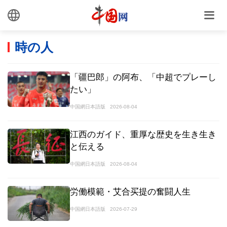
時の人
「疆巴郎」の阿布、「中超でプレーし
たい」
中国網日本語版
2026-08-04
江西のガイド、重厚な歴史を生き生き
と伝える
中国網日本語版
2026-08-04
労働模範・艾合买提の奮闘人生
中国網日本語版
2026-07-29