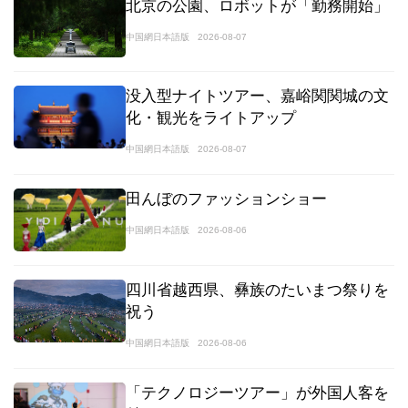
北京の公園、ロボットが「勤務開始」
中国網日本語版
2026-08-07
没入型ナイトツアー、嘉峪関関城の文
化・観光をライトアップ
中国網日本語版
2026-08-07
田んぼのファッションショー
中国網日本語版
2026-08-06
四川省越西県、彝族のたいまつ祭りを
祝う
中国網日本語版
2026-08-06
「テクノロジーツアー」が外国人客を