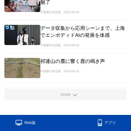
魅了
中国網日本語版
2026-08-06
データ収集から応用シーンまで、上海
でエンボディドAIの発展を体感
中国網日本語版
2026-08-06
祁連山の麓に響く鹿の鳴き声
中国網日本語版
2026-08-06
more
Web版
アプリ