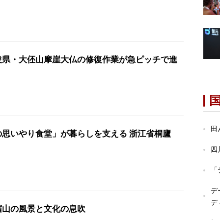
浚県・大伾山摩崖大仏の修復作業が急ピッチで進
田
の思いやり食堂」が暮らしを支える 浙江省桐廬
四
「
デ
デ
眉山の風景と文化の息吹