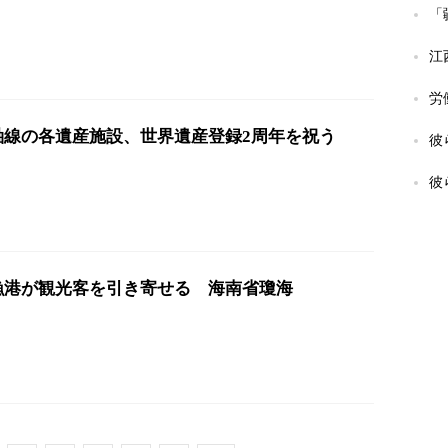
「
江
労
軸線の各遺産施設、世界遺産登録2周年を祝う
彼
彼
漁港が観光客を引き寄せる 海南省瓊海