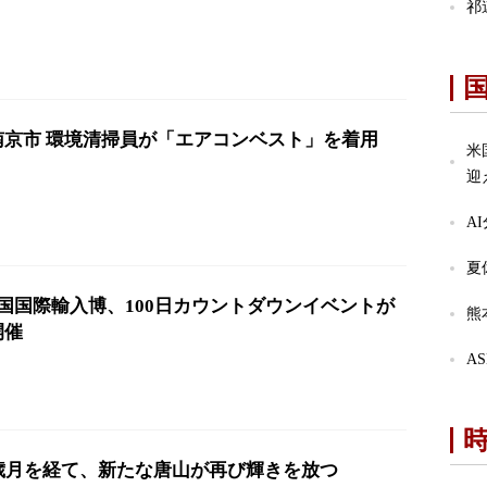
祁
南京市 環境清掃員が「エアコンベスト」を着用
米
迎
A
夏
国国際輸入博、100日カウントダウンイベントが
熊
開催
A
の歳月を経て、新たな唐山が再び輝きを放つ