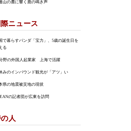
連山の麓に響く鹿の鳴き声
国際ニュース
国で暮らすパンダ「宝力」、5歳の誕生日を
える
I分野の外国人起業家 上海で活躍
休みのインバウンド観光が「アツ」い
本県の地震被災地の現状
SEANの記者団が広東を訪問
時の人