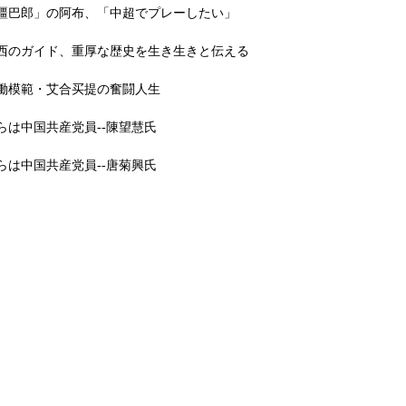
疆巴郎」の阿布、「中超でプレーしたい」
西のガイド、重厚な歴史を生き生きと伝える
働模範・艾合买提の奮闘人生
らは中国共産党員--陳望慧氏
らは中国共産党員--唐菊興氏