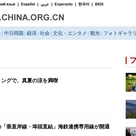
リングで、真夏の涼を満喫
の「垂直岸線・埠頭直結」海鉄連携専用線が開通