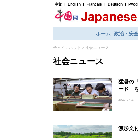
チャイナネット
>
社会ニュース
社会ニュース
猛暑の
ード」
2026-07-27
無形文