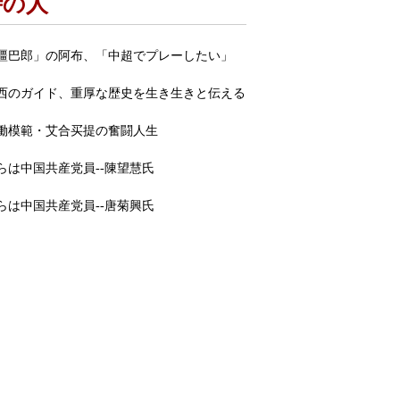
時の人
疆巴郎」の阿布、「中超でプレーしたい」
西のガイド、重厚な歴史を生き生きと伝える
働模範・艾合买提の奮闘人生
らは中国共産党員--陳望慧氏
らは中国共産党員--唐菊興氏