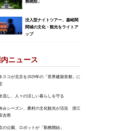
務開始」
没入型ナイトツアー、嘉峪関
関城の文化・観光をライトア
ップ
国内ニュース
ネスコが北京を2029年の「世界建築首都」に
定
水流し、人々の涼しい暮らしを守る
休みシーズン、農村の文化観光が活況 浙江
安吉県
京の公園、ロボットが「勤務開始」