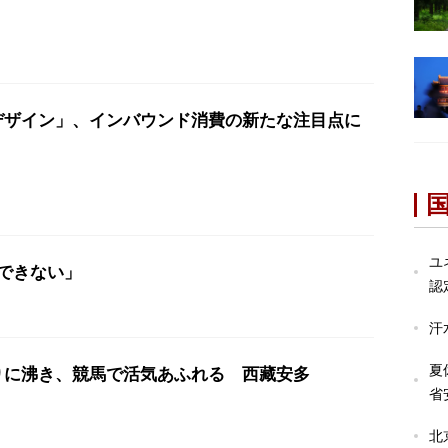
デザイン」、インバウンド消費の新たな注目点に
ユ
できない」
認
汗
夏
りに沸き、競馬で活気あふれる 西藏安多
省
北