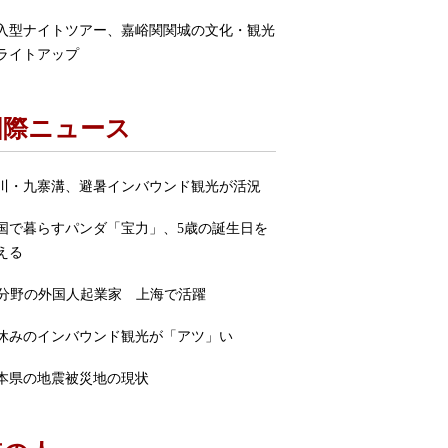
入型ナイトツアー、嘉峪関関城の文化・観光
ライトアップ
国際ニュース
川・九寨溝、避暑インバウンド観光が活況
国で暮らすパンダ「宝力」、5歳の誕生日を
える
I分野の外国人起業家 上海で活躍
休みのインバウンド観光が「アツ」い
本県の地震被災地の現状