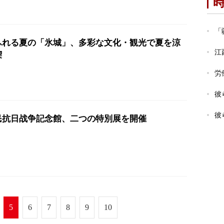
「
ふれる夏の「氷城」、多彩な文化・観光で夏を涼
江
喫
労
彼
彼
民抗日战争記念館、二つの特別展を開催
5
6
7
8
9
10