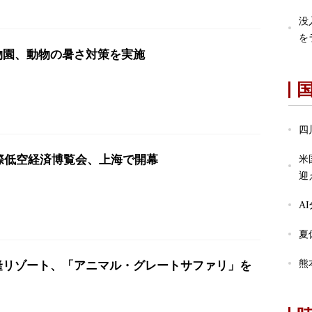
没
を
物園、動物の暑さ対策を実施
四
国際低空経済博覧会、上海で開幕
米
迎
A
夏
熊
隆リゾート、「アニマル・グレートサファリ」を