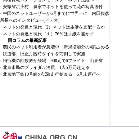
·
安徽省洪庄村、農家でネットを使って花の写真送付
·
中国のネットユーザーが6月までに世界一に 内田俊彦
所長へのインタビュー(ビデオ)
·
ネットの発達と現代（2）ネットは生活を支配するか
·
ネットの発達と現代（１）76％は手紙を書かず
同コラムの最新記事
·
農民のネット利用者が急増中 新規増加分の4割占める
·
鉄道部、旧正月臨時ダイヤを前倒しで実施
·
飛行機の回数券が登場 900元で6フライト 山東省
·
北京市民のブライダル消費、1人5万元超える
·
北京地下鉄10号線の試験走行始まる 6月末運行へ