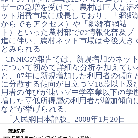
ザーの急増を受けて、農村は巨大な潜
ット消費市場に成長しており、「郷郷
からでもアクセス）や「郷郷有網站」
ト）といった農村部での情報化普及プ
進に伴い、農村ネット市場は今後大き
とみられる。
CNNICの報告では、新規増加のネッ
について初めて詳細な分析を加えてい
と、07年に新規増加した利用者の傾向
に分散する傾向が目立つ▽18歳以下及
用者の伸びが速い▽中学卒業以下の学
増した▽低所得層の利用者が増加傾向
などが挙げられる。
「人民網日本語版」2008年1月20日
関連記事
·
南極長城ステーションでインターネット接続へ