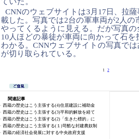
ていた。
CNNのウェブサイトは3月17日、拉
載した。写真では2台の軍車両が2人の
やってくるように見える。だが写真の
10人ほどの暴徒が車両に向かって石を
わかる。CNNウェブサイトの写真では
が切り取られている。
1
2
関連記事
·
西蔵の歴史はこう主張する(4)住居建設に補助金
·
西蔵の歴史はこう主張する(3)平和的解放を経て
·
西蔵の歴史はこう主張する(2)「生きた標的」に
·
西蔵の歴史はこう主張する(１)苛酷な封建農奴制
·
西蔵の経済社会発展に対する中央政府支援