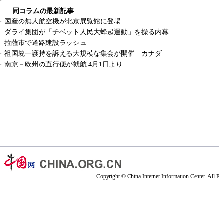
·
同コラムの最新記事
·
国産の無人航空機が北京展覧館に登場
·
ダライ集団が「チベット人民大蜂起運動」を操る内幕
·
拉薩市で道路建設ラッシュ
·
祖国統一護持を訴える大規模な集会が開催 カナダ
·
南京－欧州の直行便が就航 4月1日より