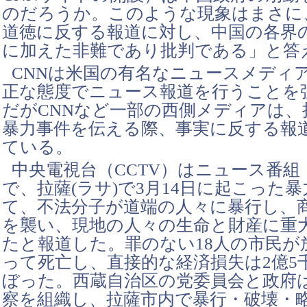
のだろうか。このような現象はまさに
道徳に反する報道に対し、中国の各界
に加えた非難であり批判である」と答
CNNは米国の有名なニュースメディ
正な態度でニュース報道を行うことを
だがCNNなど一部の西側メディアは、
暴力事件を伝える際、事実に反する報
ている。
中央電視台（CCTV）はニュース番組
で、拉薩(ラサ)で3月14日に起こった
て、不法分子が道端の人々に暴行し、
を襲い、現地の人々の生命と財産に重
たと報道した。罪のない18人の市民が
って死亡し、直接的な経済損失は2億5
ぼった。西蔵自治区の党委員会と政府
察を組織し、拉薩市内で暴行・破壊・