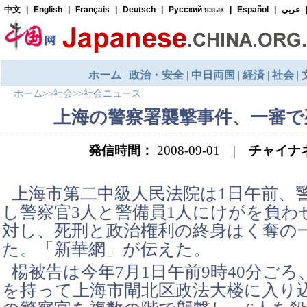
ホーム
>>
社会
>>
社会ニュース
上海の警察署襲撃事件、一審で
発信時間：
2008-09-01 |
チャイナ
上海市第二中級人民法院は1日午前、
し警察官3人と警備員1人にけがを負わ
対し、死刑と政治権利の終身はく奪の
た。「新華網」が伝えた。
楊被告は今年7月1日午前9時40分ご
を持って上海市閘北区政法大楼に入り