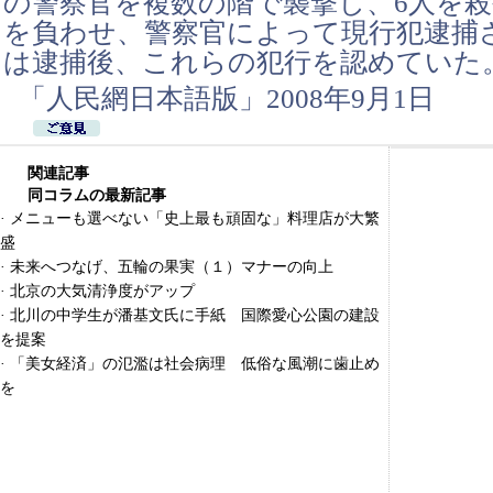
の警察官を複数の階で襲撃し、6人を殺
を負わせ、警察官によって現行犯逮捕
は逮捕後、これらの犯行を認めていた
「人民網日本語版」2008年9月1日
関連記事
同コラムの最新記事
·
メニューも選べない「史上最も頑固な」料理店が大繁
盛
·
未来へつなげ、五輪の果実（１）マナーの向上
·
北京の大気清浄度がアップ
·
北川の中学生が潘基文氏に手紙 国際愛心公園の建設
を提案
·
「美女経済」の氾濫は社会病理 低俗な風潮に歯止め
を