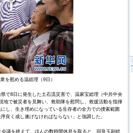
衆を慰める温総理（9日）
県で8日に発生した土石流災害で、温家宝総理（中共中央
き現地で被災者を見舞い、救助隊を慰問し、救援活動を指揮
先にし、生き埋めになっている生存者の全力での捜索範囲
秩序良く成し遂げなければならない」と強調した。
に会議を終えて、ほんの数時間休息を取ると、回良玉副総