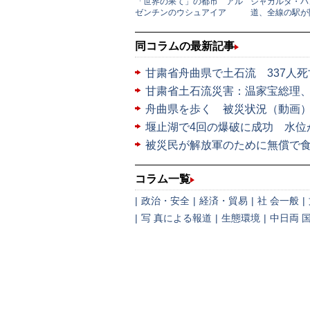
同コラムの最新記事
甘粛省舟曲県で土石流 337人死
甘粛省土石流災害：温家宝総理
舟曲県を歩く 被災状況（動画
堰止湖で4回の爆破に成功 水位
被災民が解放軍のために無償で
コラム一覧
|
政治・安全
|
経済・貿易
|
社 会一般
|
|
写 真による報道
|
生態環境
|
中日両 