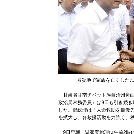
被災地で家族を亡くした民
甘粛省甘南チベット族自治州舟曲
政治局常務委員）は9日も引き続
した。温総理は「人命救助を最優
を拡大し、各救援活動を力強く、
9日早朝、温家宝総理は午前2時