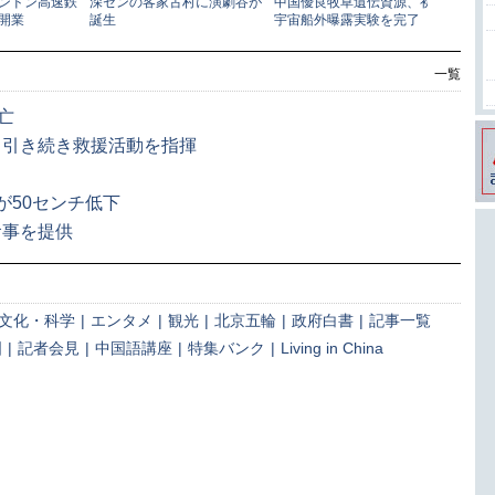
一覧
亡
、引き続き救援活動を指揮
）
が50センチ低下
食事を提供
文化・科学
|
エンタメ
|
観光
|
北京五輪
|
政府白書
|
記事一覧
国
|
記者会見
|
中国語講座
|
特集バンク
|
Living in China