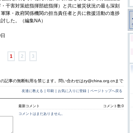
害・干害対策総指揮部総指揮）と共に被災状況の最も深刻
・軍隊・政府関係機関の担当責任者と共に救援活動の進捗
討した。（編集NA）
0日
1
2
3
事の無断転用を禁じます。問い合わせはzy@china.org.cnまで
友達に教える
|
印刷
|
お気に入りに登録
|
ページトップへ戻る
最新コメント
コメント数:
0
コメントはまだありません。