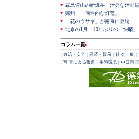
霧島連山の新燃岳 活発な活動
鄭州 「個性的な灯篭」
「花のウサギ」が南京に登場
北京の1月、13年ぶりの「快晴」
コラム一覧
|
政治・安全
|
経済・貿易
|
社 会一般
|
|
写 真による報道
|
生態環境
|
中日両 