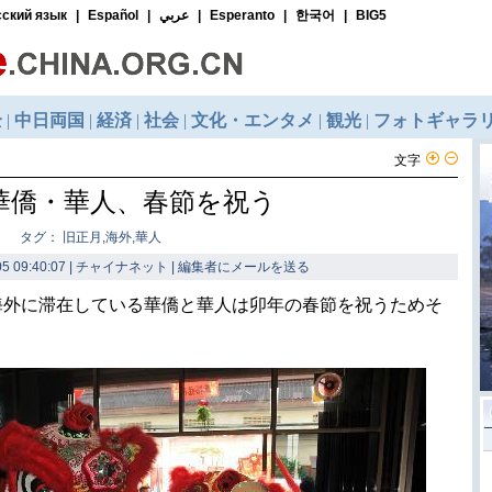
文字
華僑・華人、春節を祝う
タグ： 旧正月,海外,華人
5 09:40:07 | チャイナネット |
編集者にメールを送る
海外に滞在している華僑と華人は卯年の春節を祝うためそ
。