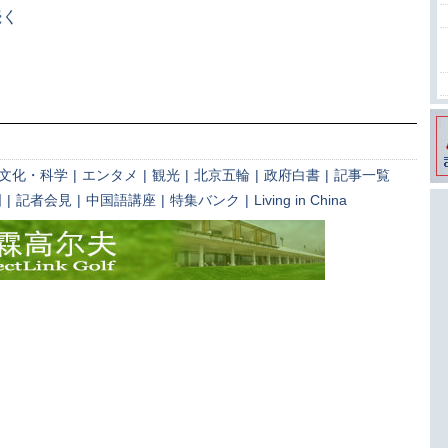
続く
文化・科学
|
エンタメ
|
観光
|
北京五輪
|
政府白書
|
記事一覧
国
|
記者会見
|
中国語講座
|
特集バンク
|
Living in China