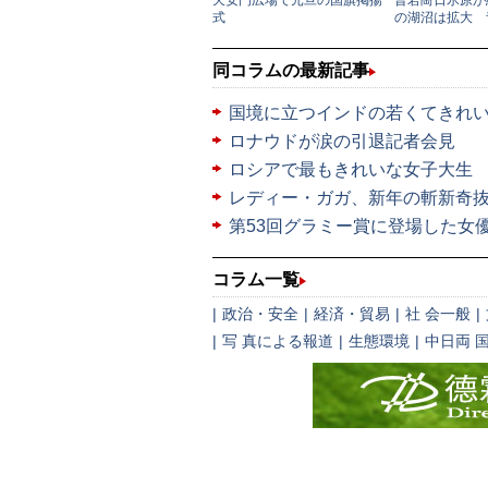
同コラムの最新記事
国境に立つインドの若くてきれ
ロナウドが涙の引退記者会見
ロシアで最もきれいな女子大生
レディー・ガガ、新年の斬新奇
第53回グラミー賞に登場した女
コラム一覧
|
政治・安全
|
経済・貿易
|
社 会一般
|
|
写 真による報道
|
生態環境
|
中日両 