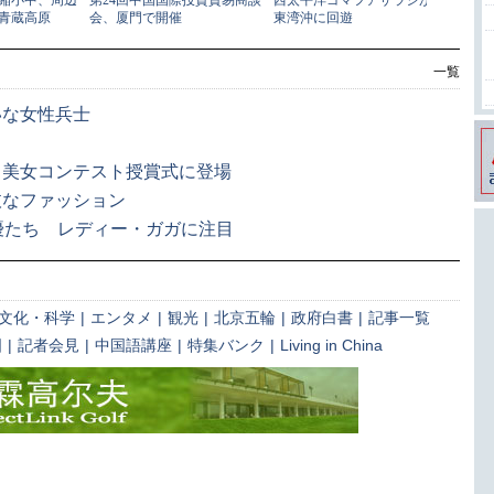
一覧
いな女性兵士
 美女コンテスト授賞式に登場
抜なファッション
優たち レディー・ガガに注目
文化・科学
|
エンタメ
|
観光
|
北京五輪
|
政府白書
|
記事一覧
国
|
記者会見
|
中国語講座
|
特集バンク
|
Living in China