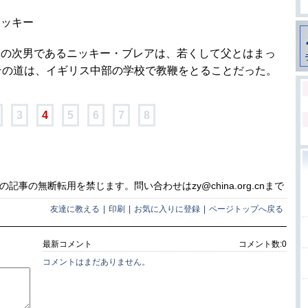
ニッキー
相の次男であるニッキー・ブレアは、若くして父とはまっ
その道は、イギリス中部の学校で教鞭をとることだった。
3
4
5
6
7
8
事の無断転用を禁じます。問い合わせはzy@china.org.cnまで
友達に教える
|
印刷
|
お気に入りに登録
|
ページトップへ戻る
最新コメント
コメント数:
0
コメントはまだありません。