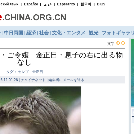
文字
・ご令嬢 金正日・息子の右に出る物
なし
タグ： セレブ 金正日
6 11:01:26 | チャイナネット |
編集者にメールを送る