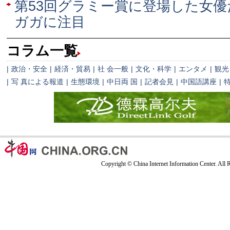
第53回グラミー賞に登場した女
ガガに注目
コラム一覧
|
政治・安全
|
経済・貿易
|
社 会一般
|
文化・科学
|
エンタメ
|
観光
|
写 真による報道
|
生態環境
|
中日両 国
|
記者会見
|
中国語講座
|