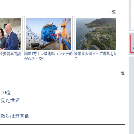
一覧
活
10位
ら見た世界
の敵対は無関係