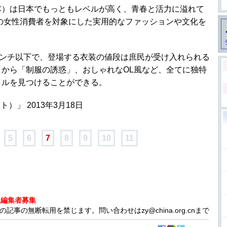
C）は日本でもっともレベルが高く、青春と活力に溢れて
での女性消費者を対象にした実用的なファッションや文化を
0センチ以下で、登場する衣装の値段は庶民が受け入れられる
から「制服の誘惑」、おしゃれなOL風など、全てに独特
イルを見つけることができる。
」 2013年3月18日
5
6
7
8
9
10
11
人編集者募集
事の無断転用を禁じます。問い合わせはzy@china.org.cnまで