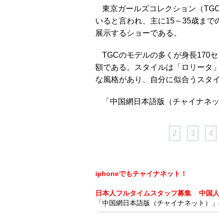
東京ガールズコレクション（TG
いると言われ、主に15～35歳ま
展示するショーである。
TGCのモデルの多くが身長17
額である。スタイルは「ロリータ」
な風格があり、自分に似合うスタ
「中国網日本語版（チャイナネット）
2
3
4
iphoneでもチャイナネット！
日本人フルタイムスタッフ募集
中国
「中国網日本語版（チャイナネット）」の記