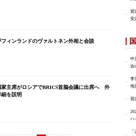
習
安
がフィンランドのヴァルトネン外相と会談
中
会
李
地
家主席がロシアでBRICS首脳会議に出席へ 外
詳細を説明
習
2
ハ
「