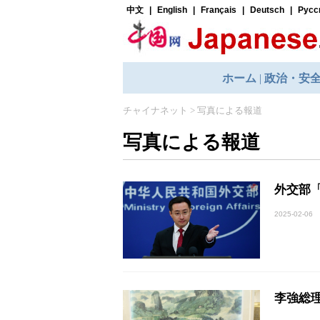
チャイナネット
>
写真による報道
写真による報道
外交部
2025-02-06
李強総