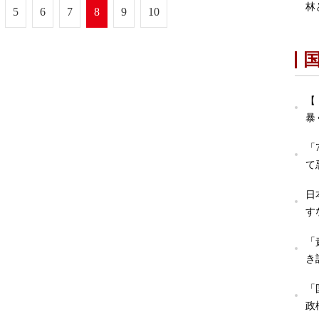
林
5
6
7
8
9
10
【
暴
「
て
日
す
「
き
「
政