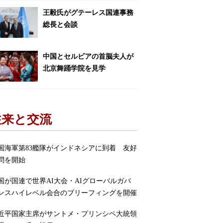
王毅氏がグテーレス国連事務
総長と会談
中国とセルビアの首脳夫人が
北京舞踊学院を見学
往来と交流
国海軍第83艦隊がインドネシアに到着 友好
問を開始
国が国連で世界AI大会・AIグローバルガバ
ンスハイレベル会合のブリーフィングを開催
近平国家主席がサントメ・プリンシペ大統領