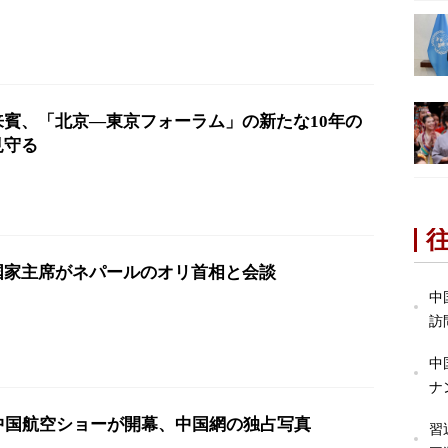
来賓、「北京―東京フォーラム」の新たな10年の
見守る
国家主席がネパールのオリ首相と会談
中
訪
中
ナ
回中国航空ショーが開幕、中国網の独占写真
習