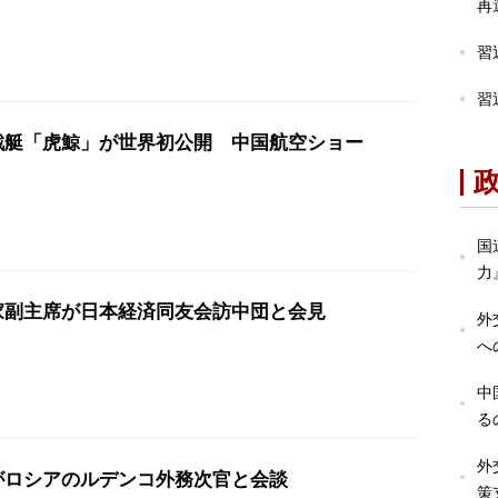
再
習
習
戦艇「虎鯨」が世界初公開 中国航空ショー
国
力
家副主席が日本経済同友会訪中団と会見
外
へ
中
る
外
がロシアのルデンコ外務次官と会談
策