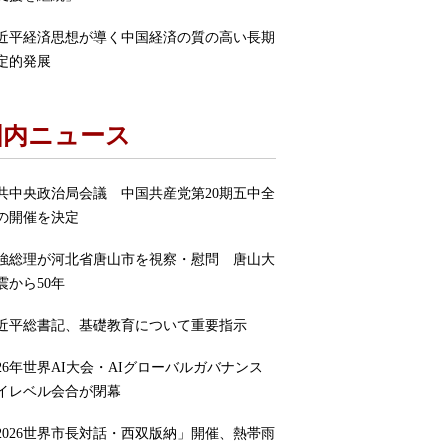
近平経済思想が導く中国経済の質の高い長期
定的発展
国内ニュース
共中央政治局会議 中国共産党第20期五中全
の開催を決定
強総理が河北省唐山市を視察・慰問 唐山大
震から50年
近平総書記、基礎教育について重要指示
026年世界AI大会・AIグローバルガバナンス
イレベル会合が閉幕
2026世界市長対話・西双版納」開催、熱帯雨