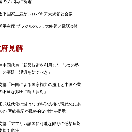
選のノバ氏に祝電
近平国家主席がスロバキア大統領と会談
近平主席 ブラジルのルラ大統領と電話会談
政府見解
連中国代表「新興技術を利用した『3つの勢
』の蔓延・浸透を防ぐべき」
交部「米国による国家権力の濫用と中国企業
の不当な抑圧に断固反対」
国式現代化の鍵はなぜ科学技術の現代化にあ
のか 習総書記が戦略的な指針を提示
交部「アフリカ諸国に可能な限りの感染症対
支援を継続」