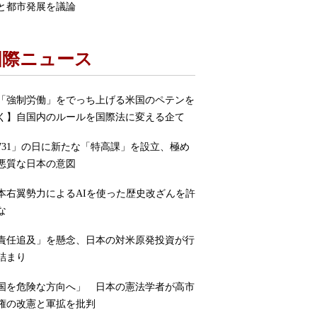
と都市発展を議論
国際ニュース
「強制労働」をでっち上げる米国のペテンを
く】自国内のルールを国際法に変える企て
731」の日に新たな「特高課」を設立、極め
悪質な日本の意図
本右翼勢力によるAIを使った歴史改ざんを許
な
責任追及」を懸念、日本の対米原発投資が行
詰まり
国を危険な方向へ」 日本の憲法学者が高市
権の改憲と軍拡を批判