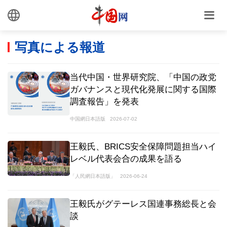
写真による報道
当代中国・世界研究院、「中国の政党
ガバナンスと現代化発展に関する国際
調査報告」を発表
中国網日本語版
2026-07-02
王毅氏、BRICS安全保障問題担当ハイ
レベル代表会合の成果を語る
「人民網日本語版」
2026-06-24
王毅氏がグテーレス国連事務総長と会
談