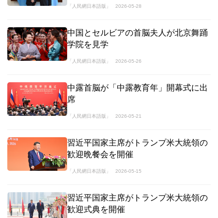
「人民網日本語版」
2026-05-28
中国とセルビアの首脳夫人が北京舞踊
学院を見学
「人民網日本語版」
2026-05-26
中露首脳が「中露教育年」開幕式に出
席
「人民網日本語版」
2026-05-21
習近平国家主席がトランプ米大統領の
歓迎晩餐会を開催
「人民網日本語版」
2026-05-15
習近平国家主席がトランプ米大統領の
歓迎式典を開催