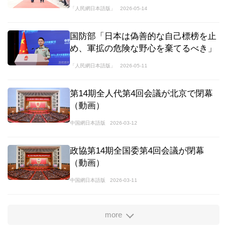
「人民網日本語版」
2026-05-14
国防部「日本は偽善的な自己標榜を止
め、軍拡の危険な野心を棄てるべき」
「人民網日本語版」
2026-05-11
第14期全人代第4回会議が北京で閉幕
（動画）
中国網日本語版
2026-03-12
政協第14期全国委第4回会議が閉幕
（動画）
中国網日本語版
2026-03-11
more