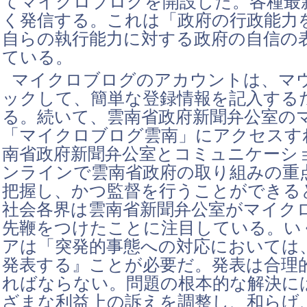
てマイクロブログを開設した。各種最
く発信する。これは「政府の行政能力
自らの執行能力に対する政府の自信の
ている。
マイクロブログのアカウントは、マ
ックして、簡単な登録情報を記入する
る。続いて、雲南省政府新聞弁公室の
「マイクロブログ雲南」にアクセスす
南省政府新聞弁公室とコミュニケーシ
ンラインで雲南省政府の取り組みの重
把握し、かつ監督を行うことができる
社会各界は雲南省新聞弁公室がマイク
先鞭をつけたことに注目している。い
アは「突発的事態への対応においては
発表する』ことが必要だ。発表は合理
ればならない。問題の根本的な解決に
ざまな利益上の訴えを調整し、和らげ