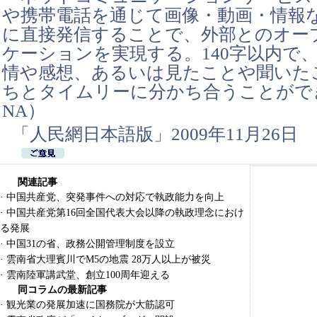
や携帯電話を通じて画像・動画・情報
に直接発信することで、外部とのオー
ケーションを実現する。140字以内で
情や感想、あるいは見たことや聞いた
ちとタイムリーに分かち合うことがで
NA）
「人民網日本語版」2009年11月26日
関連記事
·
中国共産党、突発事件への対応で執政能力を向上
·
中国共産党第16回全国代表大会以降の執政理念におけ
る発展
·
中国31の省、政務公開管理制度を設立
·
雲南省大理賓川でM5の地震 28万人以上が被災
·
雲南陸軍講武堂、創立100周年迎える
同コラムの最新記事
·
観光業の発展加速に国務院が大筋認可