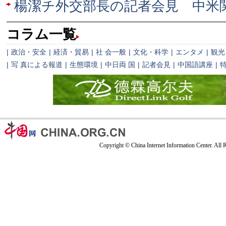
楊潔チ外交部長の記者会見 中米
コラム一覧
|
政治・安全
|
経済・貿易
|
社 会一般
|
文化・科学
|
エンタメ
|
観光
|
写 真による報道
|
生態環境
|
中日両 国
|
記者会見
|
中国語講座
|