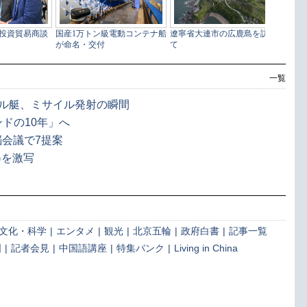
一覧
イル艇、ミサイル発射の瞬間
ドの10年」へ
脳会議で7提案
姿を激写
文化・科学
|
エンタメ
|
観光
|
北京五輪
|
政府白書
|
記事一覧
国
|
記者会見
|
中国語講座
|
特集バンク
|
Living in China