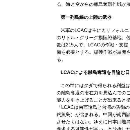
る、海と空からの離島奪還作戦が
第一列島線の上陸の武器
米軍のLCACは主にカリフォル
のリトル・クリーク揚陸戦基地、佐
数は215人で、LCACの作戦・支
備を必要とする。揚陸作戦が展開され
る。
LCACによる離島奪還を目論む
この世にはタダで得られる利益は
の離島奪還の潜在力を見込んでのこ
能力を引き上げることが出来ると
「LCACは南西諸島と台湾の防御
釣魚島）が含まれる。中国が南西
させたくはない。ゆえに日本は離
要求する可能性が高い」と分析し