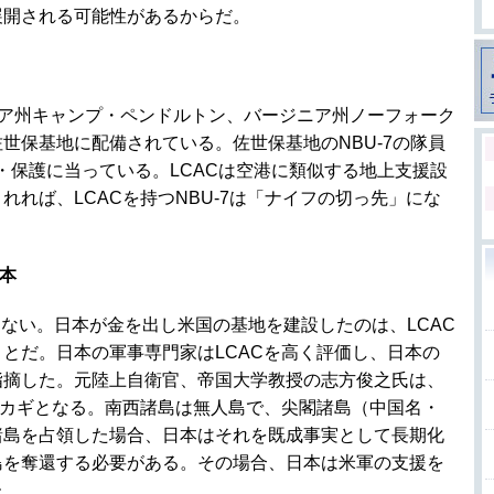
展開される可能性があるからだ。
ニア州キャンプ・ペンドルトン、バージニア州ノーフォーク
世保基地に配備されている。佐世保基地のNBU-7の隊員
援・保護に当っている。LCACは空港に類似する地上支援設
れば、LCACを持つNBU-7は「ナイフの切っ先」にな
日本
ない。日本が金を出し米国の基地を建設したのは、LCAC
とだ。日本の軍事専門家はLCACを高く評価し、日本の
指摘した。元陸上自衛官、帝国大学教授の志方俊之氏は、
のカギとなる。南西諸島は無人島で、尖閣諸島（中国名・
諸島を占領した場合、日本はそれを既成事実として長期化
島を奪還する必要がある。その場合、日本は米軍の支援を
た。