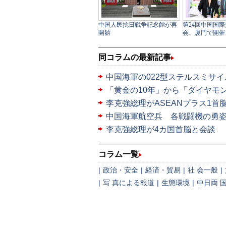
同コラムの最新記事
中国海軍の022型ステルスミサ
「黄金の10年」から「ダイヤモン
李克強総理がASEANプラス1首
中国海軍航空兵 各戦闘機の勇
李克強総理が4カ国首脳と会談
コラム一覧
|
政治・安全
|
経済・貿易
|
社 会一般
|
|
写 真による報道
|
生態環境
|
中日両 