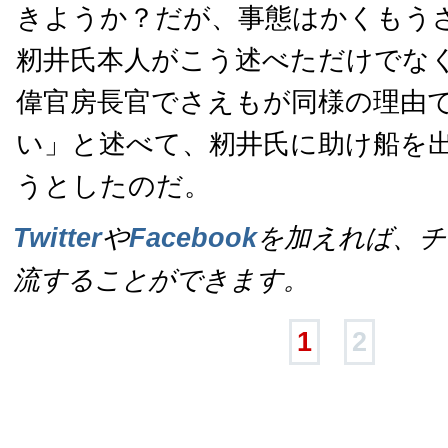
きようか？だが、事態はかくもう
籾井氏本人がこう述べただけでな
偉官房長官でさえもが同様の理由
い」と述べて、籾井氏に助け船を
うとしたのだ。
Twitter
や
Facebook
を加えれば、チ
流することができます。
1
2