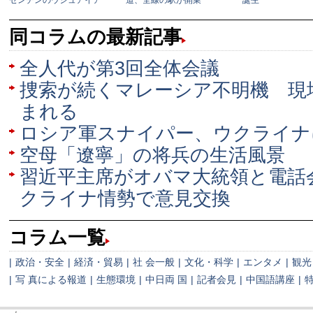
同コラムの最新記事
全人代が第3回全体会議
捜索が続くマレーシア不明機 現
まれる
ロシア軍スナイパー、ウクライナ
空母「遼寧」の将兵の生活風景
習近平主席がオバマ大統領と電話
クライナ情勢で意見交換
コラム一覧
|
政治・安全
|
経済・貿易
|
社 会一般
|
文化・科学
|
エンタメ
|
観光
|
写 真による報道
|
生態環境
|
中日両 国
|
記者会見
|
中国語講座
|