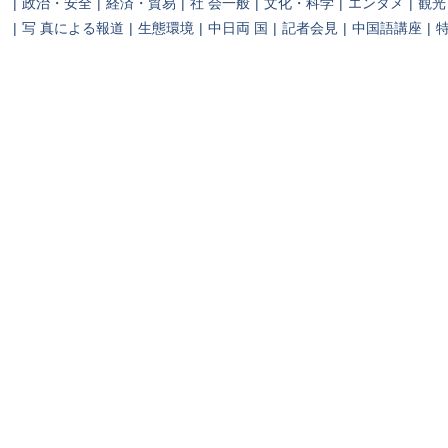
|
政治・安全
|
経済・貿易
|
社 会一般
|
文化・科学
|
エンタメ
|
観光
|
写 真による報道
|
生態環境
|
中日両 国
|
記者会見
|
中国語講座
|