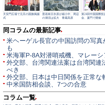
同コラムの最新記事
米ヘーゲル長官の中国訪問の写真
も
米海軍P-8A対潜哨戒機、マレー
外交部、台湾関連法案は台湾関連
べき
外交部、日本は中日関係を正常な
中米国防相会談、7つの合意
コラム一覧