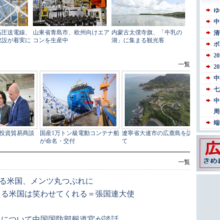
一覧
する米国、メンツ丸つぶれに
える米国は笑わせてくれる＝張国連大使
入について中国国防部報道官が談話