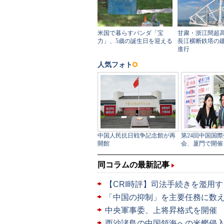
同コラムの最新記事
【CRI時評】司法手続きを濫用
「中国の抑制」を主要任務に数
中央軍事委、上将昇格式を開催
西沙諸島の中国領海への米艦侵