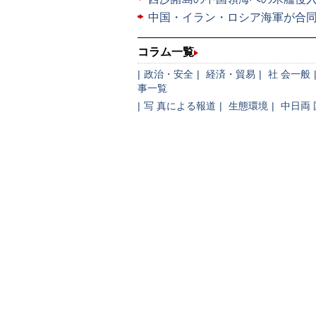
中国・イラン・ロシア海軍が合
コラム一覧
|
政治・安全
|
経済・貿易
|
社 会一般
事一覧
|
写 真による報道
|
生態環境
|
中日両 