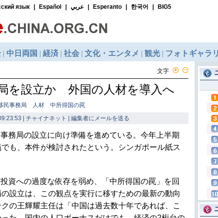
文字
局を設立か 外国の人材を導入へ
移民事務局 人材 中所得国の罠
9:23:53 | チャイナネット |
編集者にメールを送る
民事務局の設立に向け準備を進めている。今年上半期
議でも、本件が検討されたという。シンガポール紙ス
と投資への過度な依存を弱め、「中所得国の罠」を回
局の設立は、この観点を実行に移すための最新の動向
ンクの王輝耀主任は「中国は過去数十年であれば、こ
かった。国内の人口ボーナスだけでも、経済の2桁台の