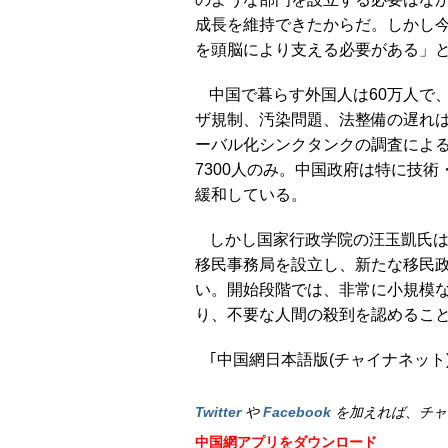
成長を維持できたからだ。しかし
を頭脳により支える必要がある」
中国で暮らす外国人は60万人で
ザ規制、汚染問題、法整備の遅れ
ーバル化シンクタンクの調査によると
7300人のみ。中国政府は特に技
緩和している。
しかし国家行政学院の汪玉凱氏
移民事務局を設立し、新たな移民
い。開始段階では、非常に小規模
り、不要な人間の殺到を認めるこ
｢中国網日本語版(チャイナネット)｣
Twitter
や
Facebook
を加えれば、チャ
中国網アプリをダウンロード