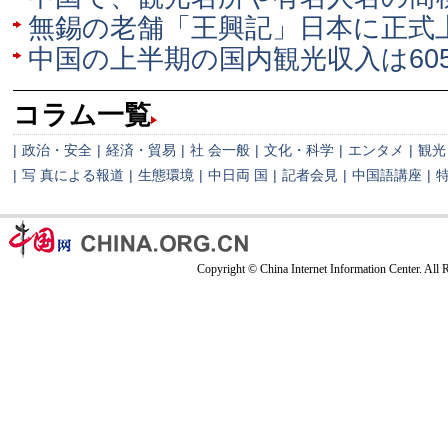
無錫の老舗「王興記」日本に正式
中国の上半期の国内観光収入は60
コラム一覧
|
政治・安全
|
経済・貿易
|
社 会一般
|
文化・科学
|
エンタメ
|
観光
|
写 真による報道
|
生態環境
|
中日両 国
|
記者会見
|
中国語講座
|