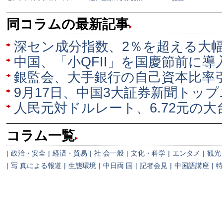
同コラムの最新記事
深セン成分指数、2％を超える大
中国、「小QFII」を国慶節前に導
銀監会、大手銀行の自己資本比率
9月17日、中国3大証券新聞トッ
人民元対ドルレート、6.72元の大
コラム一覧
|
政治・安全
|
経済・貿易
|
社 会一般
|
文化・科学
|
エンタメ
|
観光
|
写 真による報道
|
生態環境
|
中日両 国
|
記者会見
|
中国語講座
|