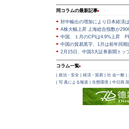
同コラムの最新記事
対中輸出の増加により日本経済
A株大幅上昇 上海総合指数が29
中国、１月のCPIは4.9%上昇 PP
中国の貿易黒字、1月は前年同期
2月15日、中国3大証券新聞トッ
コラム一覧
|
政治・安全
|
経済・貿易
|
社 会一般
|
|
写 真による報道
|
生態環境
|
中日両 