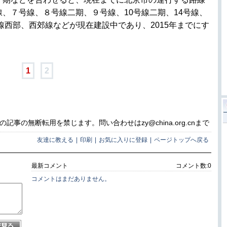
線、７号線、８号線二期、９号線、10号線二期、14号線、
線西部、西郊線などが現在建設中であり、2015年までにす
1
2
事の無断転用を禁じます。問い合わせはzy@china.org.cnまで
友達に教える
|
印刷
|
お気に入りに登録
|
ページトップへ戻る
最新コメント
コメント数:
0
コメントはまだありません。