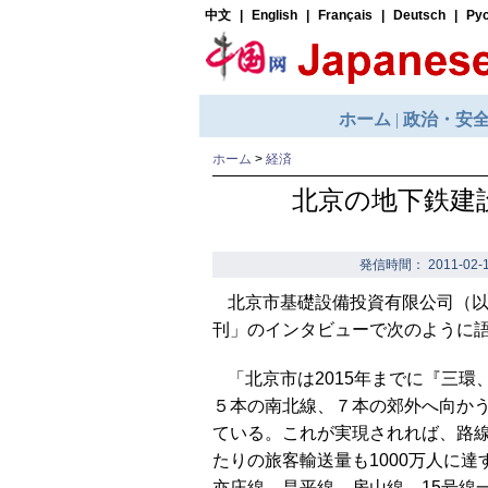
ホーム
>
経済
北京の地下鉄建設
発信時間： 2011-02-1
北京市基礎設備投資有限公司（
刊」のインタビューで次のように
「北京市は2015年までに『三
５本の南北線、７本の郊外へ向か
ている。これが実現されれば、路線
たりの旅客輸送量も1000万人に達
亦庄線、昌平線、房山線、15号線