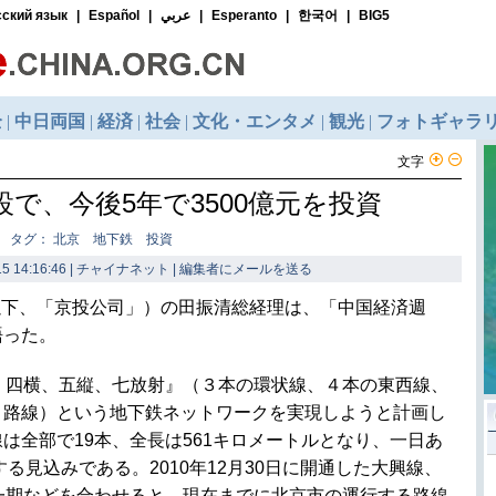
文字
で、今後5年で3500億元を投資
タグ： 北京 地下鉄 投資
5 14:16:46 | チャイナネット |
編集者にメールを送る
以下、「京投公司」）の田振清総経理は、「中国経済週
語った。
環、四横、五縦、七放射』（３本の環状線、４本の東西線、
う路線）という地下鉄ネットワークを実現しようと計画し
は全部で19本、全長は561キロメートルとなり、一日あ
する見込みである。2010年12月30日に開通した大興線、
一期などを合わせると、現在までに北京市の運行する路線