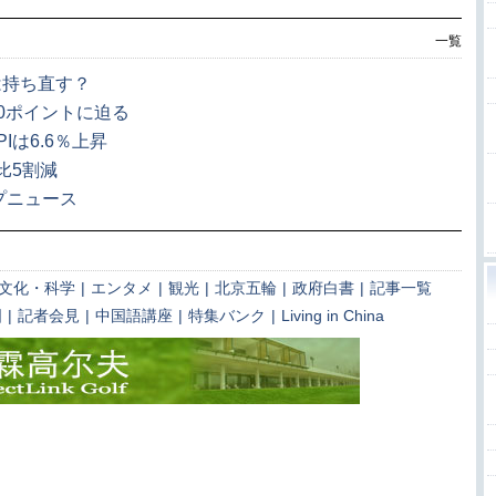
一覧
は持ち直す？
00ポイントに迫る
Iは6.6％上昇
比5割減
プニュース
文化・科学
|
エンタメ
|
観光
|
北京五輪
|
政府白書
|
記事一覧
国
|
記者会見
|
中国語講座
|
特集バンク
|
Living in China