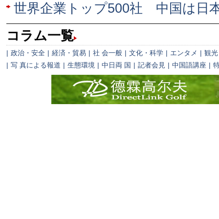
世界企業トップ500社 中国は日本
コラム一覧
|
政治・安全
|
経済・貿易
|
社 会一般
|
文化・科学
|
エンタメ
|
観光
|
写 真による報道
|
生態環境
|
中日両 国
|
記者会見
|
中国語講座
|