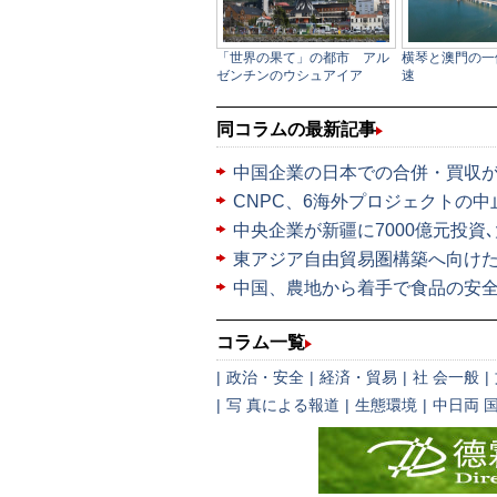
同コラムの最新記事
中国企業の日本での合併・買収
CNPC、6海外プロジェクトの中
中央企業が新疆に7000億元投資
東アジア自由貿易圏構築へ向け
中国、農地から着手で食品の安
コラム一覧
|
政治・安全
|
経済・貿易
|
社 会一般
|
|
写 真による報道
|
生態環境
|
中日両 