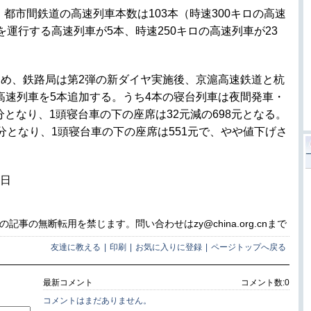
都市間鉄道の高速列車本数は103本（時速300キロの高速
を運行する高速列車が5本、時速250キロの高速列車が23
め、鉄路局は第2弾の新ダイヤ実施後、京滬高速鉄道と杭
高速列車を5本追加する。うち4本の寝台列車は夜間発車・
分となり、1頭寝台車の下の座席は32元減の698元となる。
分となり、1頭寝台車の下の座席は551元で、やや値下げさ
2日
事の無断転用を禁じます。問い合わせはzy@china.org.cnまで
友達に教える
|
印刷
|
お気に入りに登録
|
ページトップへ戻る
最新コメント
コメント数:
0
コメントはまだありません。