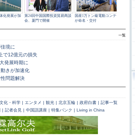
一覧
が佳境に
止で12億元の損失
､大発展時期に
た動きが加速化
全性問題解決
文化・科学
|
エンタメ
|
観光
|
北京五輪
|
政府白書
|
記事一覧
国
|
記者会見
|
中国語講座
|
特集バンク
|
Living in China