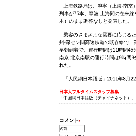
上海鉄路局は、滬寧（上海-南京）
列車が75本、寧波-上海間の在来線
本）のまま調整なしと発表した。
乗客のさまざまな需要に応じるた
州-深セン間高速鉄道の既存線で、
早朝到着で、運行時間は11時間45
南京-北京南駅の運行時間は9時間8
れた。
「人民網日本語版」2011年8月2
日本人フルタイムスタッフ募集
「中国網日本語版（チャイナネット）」の記
コメント