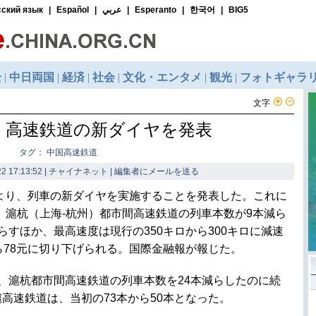
文字
、高速鉄道の新ダイヤを発表
タグ： 中国高速鉄道
2 17:13:52 | チャイナネット |
編集者にメールを送る
0時より、列車の新ダイヤを実施することを発表した。これに
、滬杭（上海-杭州）都市間高速鉄道の列車本数が9本減ら
らすほか、最高速度は現行の350キロから300キロに減速
ら78元に切り下げられる。国際金融報が報じた。
道、滬杭都市間高速鉄道の列車本数を24本減らしたのに続
高速鉄道は、当初の73本から50本となった。