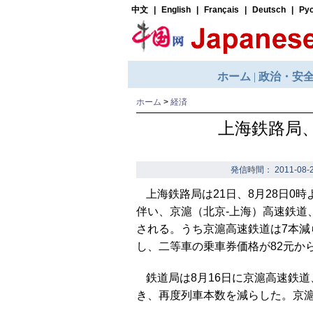
ホーム
>
経済
上海鉄路局
発信時間： 2011-08-2
上海鉄路局は21日、8月28日
伴い、京滬（北京-上海）高速鉄道
される。うち京滬高速鉄道は7本減
し、二等車の乗車券価格が82元か
鉄道局は8月16日に京滬高速鉄
き、再度列車本数を減らした。京滬