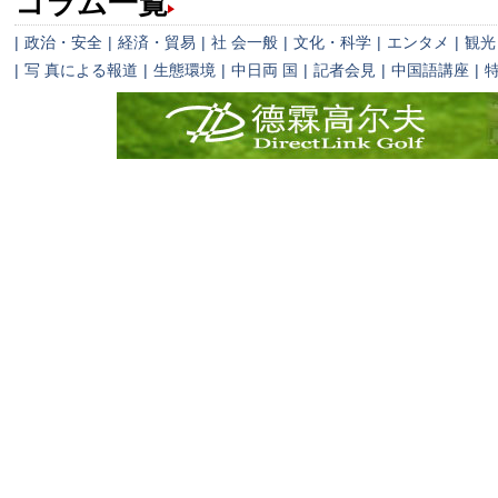
コラム一覧
|
政治・安全
|
経済・貿易
|
社 会一般
|
文化・科学
|
エンタメ
|
観光
|
写 真による報道
|
生態環境
|
中日両 国
|
記者会見
|
中国語講座
|