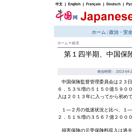
ホーム
>
経済
第１四半期、中国保
発信時間： 2013-04-2
中国保険監督管理委員会は２３
６．５３％増の５１５０億５９０
入は２０１３年に入ってから初め
１―２月の低迷状況と比べ、１
２．５１％増の３５６７億２００
損害保険の元受保険料収入は過