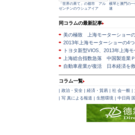
同コラムの最新記事
美の極致 上海モーターショー
2013年上海モーターショーの4
トヨタ新型VIOS、2013年上海
上海総合指数急落 中国製造業
自動車産業が復活 日本経済を
コラム一覧
|
政治・安全
|
経済・貿易
|
社 会一般
|
|
写 真による報道
|
生態環境
|
中日両 