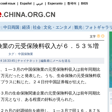
文字
険業の元受保険料収入が６．５３％増
タグ： 中国保険業
4 16:33:45 | チャイナネット |
編集者にメールを送る
日、１―３月の中国保険業の元受保険料収入は前年同期比
０万元だったと発表した。うち、生命保険の元受保険料収
てプラスに転じた。２４日付中国証券報が伝えた。
―３月の生命保険関連企業の元受保険料収入は前年同期比
０万元となり、ある程度の好転が見られた。
去２カ月の好調傾向を維持し、１―３月で同１６．８７％