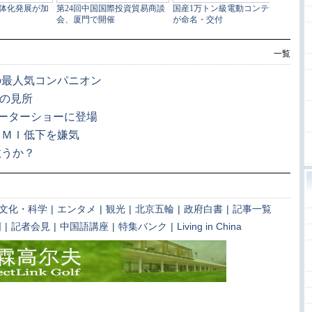
一覧
の最人気コンパニオン
つの見所
モーターショーに登場
ＰＭＩ低下を嫌気
救うか？
文化・科学
|
エンタメ
|
観光
|
北京五輪
|
政府白書
|
記事一覧
国
|
記者会見
|
中国語講座
|
特集バンク
|
Living in China