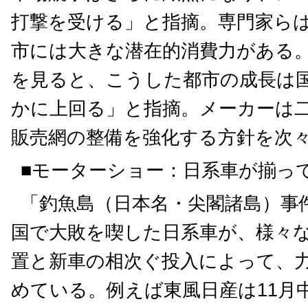
打撃を受ける」と指摘。専門家ら
市には大きな潜在的消費力がある。
を見ると、こうした都市の成長は
かに上回る」と指摘。メーカーは
販売網の整備を強化する方針を次
■モーターショー：日系車が揃っ
「釣魚島（日本名・尖閣諸島）事
国で大敗を喫した日系車が、様々
置と新車の相次ぐ投入によって、
めている。例えば東風日産は11月