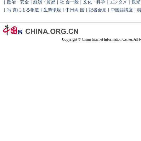
|
政治・安全
|
経済・貿易
|
社 会一般
|
文化・科学
|
エンタメ
|
観光
|
写 真による報道
|
生態環境
|
中日両 国
|
記者会見
|
中国語講座
|