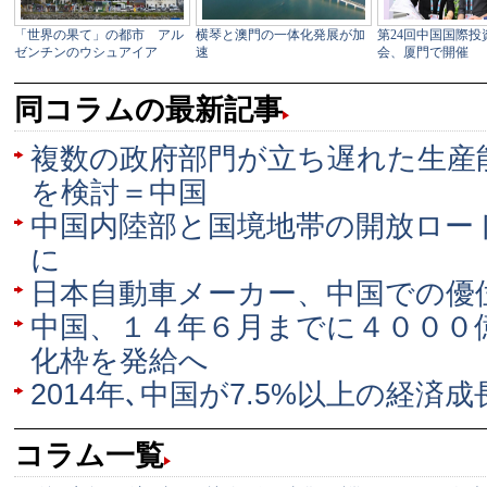
同コラムの最新記事
複数の政府部門が立ち遅れた生産
を検討＝中国
中国内陸部と国境地帯の開放ロー
に
日本自動車メーカー、中国での優
中国、１４年６月までに４０００
化枠を発給へ
2014年､中国が7.5%以上の経済
コラム一覧