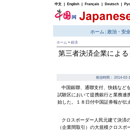
ホーム
>
経済
第三者決済企業による
発信時間： 2014-02-1
中国銀聯、通聯支付、快銭など
試験区において提携銀行と業務連
始した。１８日付中国証券報が伝
クロスボーダー人民元建て決済
（企業間取引）の大規模クロスボ