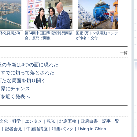
一覧
整の革新は4つの面に現れた
はすでに切って落とされた
新たな局面を切り開く
業界にチャンス
策を近く発表へ
文化・科学
|
エンタメ
|
観光
|
北京五輪
|
政府白書
|
記事一覧
国
|
記者会見
|
中国語講座
|
特集バンク
|
Living in China