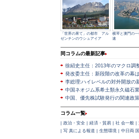
同コラムの最新記事
徐紹史主任：2013年のマクロ調
発改委主任：新段階の改革の幕
李総理:ハイレベルの対外開放の
中国ネオジム系希土類永久磁石
中国、優先株試験発行の関連政
コラム一覧
|
政治・安全
|
経済・貿易
|
社 会一般
|
|
写 真による報道
|
生態環境
|
中日両 