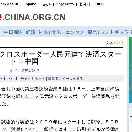
文字
クロスボーダー人民元建て決済スター
ト＝中国
タグ： 第三者決済
8 16:37:21 | チャイナネット |
編集者にメールを送る
を含む中国の第三者決済企業５社は１８日、上海自由貿易
携契約を締結し、人民元建てクロスボーダー決済業務を開
えた。
の試験的な実施は２００９年にスタートして以降、Ｂ２Ｂ
ーダー貿易について、銀行ではすでに取引モデルが整備さ