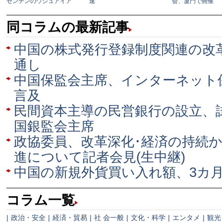
同コラムの最新記事
中国の株式発行登録制度関連の改
通し
中国保監会主席、インターネット
言及
民間資本主導の民営銀行の設立、
国銀監会主席
政協委員、改革深化･経済の持続
進について記者会見(生中継)
中国の新規外貨買い入れ額、3カ
コラム一覧
|
政治・安全
|
経済・貿易
|
社 会一般
|
文化・科学
|
エンタメ
|
観光