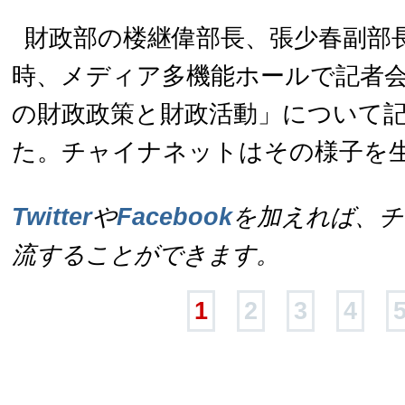
財政部の楼継偉部長、張少春副部長
時、メディア多機能ホールで記者
の財政政策と財政活動」について
た。チャイナネットはその様子を
Twitter
や
Facebook
を加えれば、チ
流することができます。
1
2
3
4