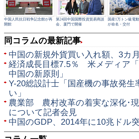
同コラムの最新記事
中国の新規外貨買い入れ額、3カ
経済成長目標7.5％ 米メディア
中国の新原則」
Y-20総設計士「国産機の事故発
い」
農業部 農村改革の着実な深化･
について記者会見
中国のGDP、2014年に10兆ドル