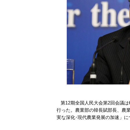
第12期全国人民大会第2回会議
行った。農業部の韓長賦部長、農
実な深化･現代農業発展の加速」に