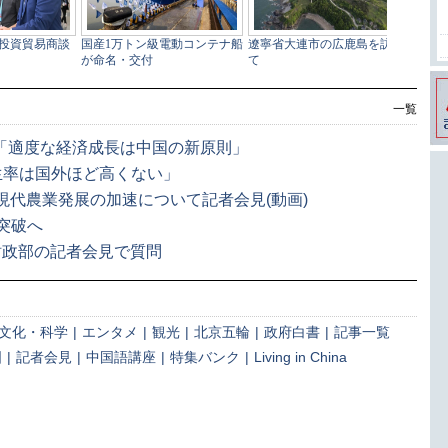
一覧
ア「適度な経済成長は中国の新原則」
発生率は国外ほど高くない」
現代農業発展の加速について記者会見(動画)
ル突破へ
財政部の記者会見で質問
文化・科学
|
エンタメ
|
観光
|
北京五輪
|
政府白書
|
記事一覧
国
|
記者会見
|
中国語講座
|
特集バンク
|
Living in China