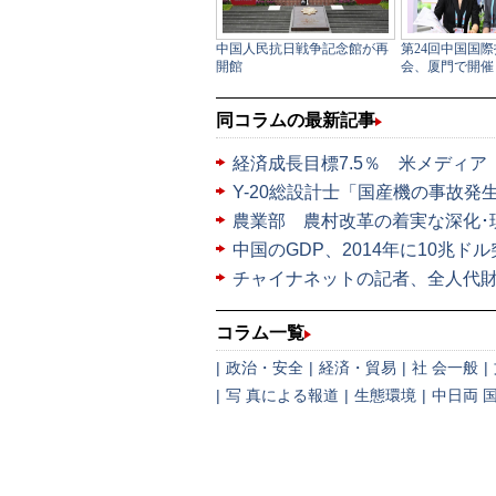
同コラムの最新記事
経済成長目標7.5％ 米メディ
Y-20総設計士「国産機の事故
農業部 農村改革の着実な深化･
中国のGDP、2014年に10兆ド
チャイナネットの記者、全人代
コラム一覧
|
政治・安全
|
経済・貿易
|
社 会一般
|
|
写 真による報道
|
生態環境
|
中日両 