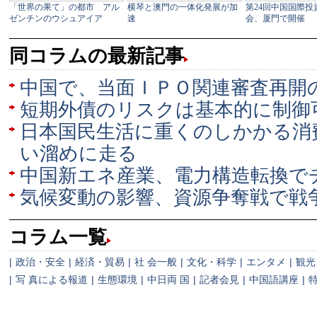
同コラムの最新記事
中国で、当面ＩＰＯ関連審査再開
短期外債のリスクは基本的に制御
日本国民生活に重くのしかかる消
い溜めに走る
中国新エネ産業、電力構造転換で
気候変動の影響、資源争奪戦で戦
コラム一覧
|
政治・安全
|
経済・貿易
|
社 会一般
|
文化・科学
|
エンタメ
|
観光
|
写 真による報道
|
生態環境
|
中日両 国
|
記者会見
|
中国語講座
|