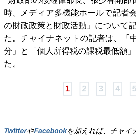
財政部の楼継偉部長、張少春副部長
時、メディア多機能ホールで記者
の財政政策と財政活動」について
た。チャイナネットの記者は、「
分」と「
個人所得税の課税最低額
」
た。
1
2
3
4
Twitter
や
Facebook
を加えれば、チャイ