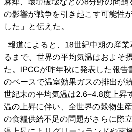
麻痺、環境破壊などの8分野の問題
の影響が戦争を引き起こす可能性
した」と伝えた。
報道によると、18世紀中期の産
るまで、世界の平均気温はおよそ摂氏
た。IPCCが昨年秋に発表した報
のペースで温室効果ガスの排出が
世紀末の平均気温は2.6−4.8度上
温の上昇に伴い、全世界の穀物生
の食糧供給不足の問題がさらに際
温上昇によりグリーンランドや南