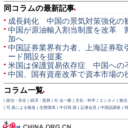
同コラムの最新記事
成長鈍化 中国の景気対策強化の
中国が原油輸入割当制度を改革 
加へ
中国証券業界有力者、上海証券取
ード開設を提案
米国は保護貿易依存症 中国への
中国、国有資産改革で資本市場の
コラム一覧
|
政治・安全
|
経済・貿易
|
社 会一般
|
文化・科学
|
エンタメ
|
観光
|
写 真による報道
|
生態環境
|
中日両 国
|
記者会見
|
中国語講座
|