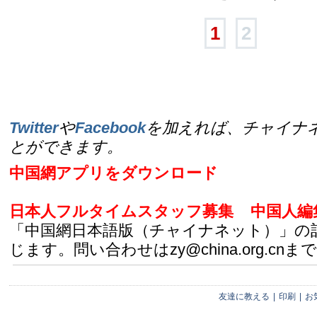
1
2
Twitter
や
Facebook
を加えれば、チャイナ
とができます。
中国網アプリをダウンロード
日本人フルタイムスタッフ募集
中国人編
「中国網日本語版（チャイナネット）」の
じます。問い合わせはzy@china.org.cnまで
友達に教える
|
印刷
|
お