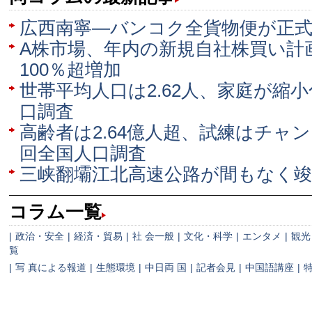
広西南寧―バンコク全貨物便が正
A株市場、年内の新規自社株買い計
100％超増加
世帯平均人口は2.62人、家庭が縮
口調査
高齢者は2.64億人超、試練はチャ
回全国人口調査
三峡翻壩江北高速公路が間もなく竣
コラム一覧
|
政治・安全
|
経済・貿易
|
社 会一般
|
文化・科学
|
エンタメ
|
観光
覧
|
写 真による報道
|
生態環境
|
中日両 国
|
記者会見
|
中国語講座
|