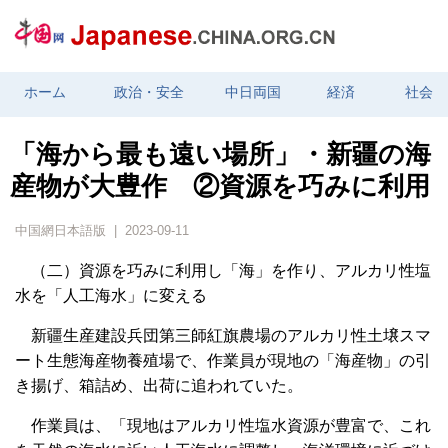
ホーム
政治・安全
中日両国
経済
社会
「海から最も遠い場所」・新疆の海
産物が大豊作 ②資源を巧みに利用
中国網日本語版 | 2023-09-11
（二）資源を巧みに利用し「海」を作り、アルカリ性塩
水を「人工海水」に変える
新疆生産建設兵団第三師紅旗農場のアルカリ性土壌スマ
ート生態海産物養殖場で、作業員が現地の「海産物」の引
き揚げ、箱詰め、出荷に追われていた。
作業員は、「現地はアルカリ性塩水資源が豊富で、これ